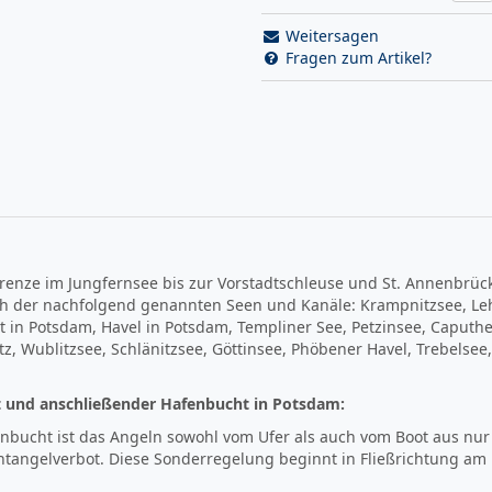
Weitersagen
Fragen zum Artikel?
renze im Jungfernsee bis zur Vorstadtschleuse und St. Annenbrüc
ch der nachfolgend genannten Seen und Kanäle: Krampnitzsee, Leh
hrt in Potsdam, Havel in Potsdam, Templiner See, Petzinsee, Caput
tz, Wublitzsee, Schlänitzsee, Göttinsee, Phöbener Havel, Trebels
rt und anschließender Hafenbucht in Potsdam:
enbucht ist das Angeln sowohl vom Ufer als auch vom Boot aus nur 
htangelverbot. Diese Sonderregelung beginnt in Fließrichtung am 